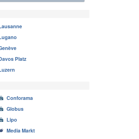
n
Lausanne
Lugano
Genève
Davos Platz
Luzern
Conforama
Globus
Lipo
Media Markt